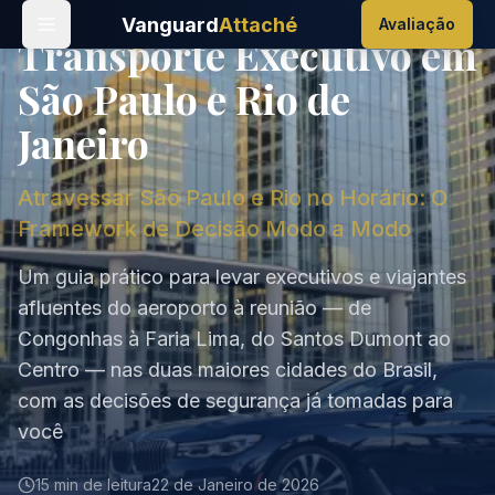
Vanguard
Attaché
Avaliação
Transporte Executivo em
São Paulo e Rio de
Início
/
Insights
/
Transporte Executivo em São Paulo e Rio de Janeiro
Janeiro
Atravessar São Paulo e Rio no Horário: O
Framework de Decisão Modo a Modo
Um guia prático para levar executivos e viajantes
afluentes do aeroporto à reunião — de
Congonhas à Faria Lima, do Santos Dumont ao
Centro — nas duas maiores cidades do Brasil,
com as decisões de segurança já tomadas para
você
15 min de leitura
22 de Janeiro de 2026