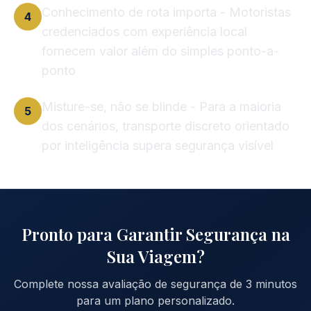
Conhecimento de rota importa - Motoristas
4
credenciados com experiência local
fornecem valor além do simples ponto-a-
ponto
Misture-se, não se blinde - Para a maioria
5
dos cenários, transporte discreto orientado
por inteligência supera segurança visível
Pronto para Garantir Segurança na
Sua Viagem?
Complete nossa avaliação de segurança de 3 minutos
para um plano personalizado.