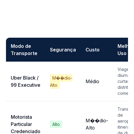
Modo de
Melhor
Segurança
Custo
Transporte
Uso
Viagens
diurnas
Uber Black /
M��dio-
Médio
curtas 
99 Executive
Alto
distritos
comerci
Transfe
de
Motorista
M��dio-
aeropor
Particular
Alto
itinerári
Alto
Credenciado
de dia