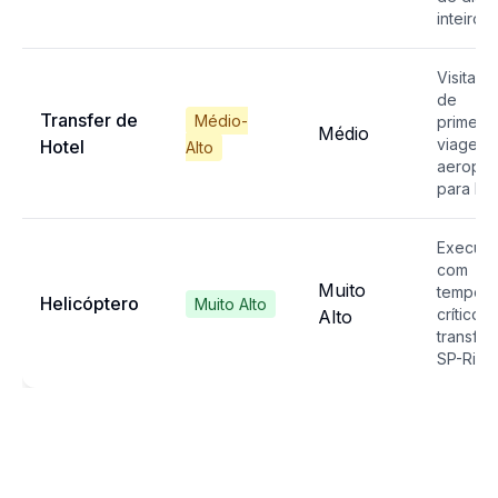
inteiro
Visitant
de
Transfer de
Médio-
primeira
Médio
viagem,
Hotel
Alto
aeropor
para hot
Executi
com
Muito
tempo
Helicóptero
Muito Alto
crítico,
Alto
transfer
SP-Rio