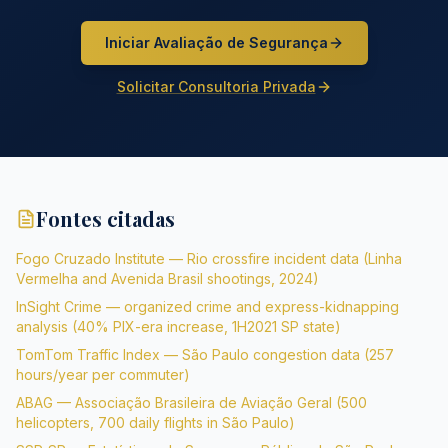
Iniciar Avaliação de Segurança
Solicitar Consultoria Privada
Fontes citadas
Fogo Cruzado Institute — Rio crossfire incident data (Linha
Vermelha and Avenida Brasil shootings, 2024)
InSight Crime — organized crime and express-kidnapping
analysis (40% PIX-era increase, 1H2021 SP state)
TomTom Traffic Index — São Paulo congestion data (257
hours/year per commuter)
ABAG — Associação Brasileira de Aviação Geral (500
helicopters, 700 daily flights in São Paulo)