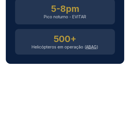
5-8pm
Pico noturno - EVITAR
500+
Helicópteros em operação (
ABAG
)